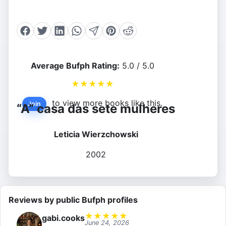
Average Bufph Rating:
5.0 / 5.0
★
★
★
★
★
to view more books like this.
Join
“A” casa das sete mulheres
Leticia Wierzchowski
2002
Reviews by public Bufph profiles
★
★
★
★
★
gabi.cooks
June 24, 2026