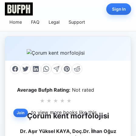
Sign In
Home
FAQ
Legal
Support
Average Bufph Rating:
Not rated
★
★
★
★
★
to view more books like this.
Join
Çorum kent morfolojisi
Dr. Aşır Yüksel KAYA, Doç.Dr. İlhan Oğuz