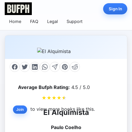
Sign In
Home
FAQ
Legal
Support
Average Bufph Rating:
4.5 / 5.0
★
★
★
★
★
to view more books like this.
Join
El Alquimista
Paulo Coelho