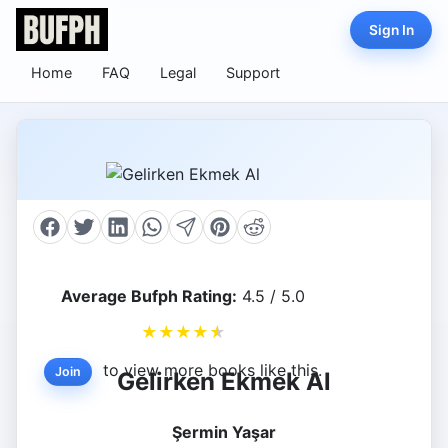
Sign In
Home
FAQ
Legal
Support
Average Bufph Rating:
4.5 / 5.0
★
★
★
★
★
to view more books like this.
Join
Gelirken Ekmek Al
Şermin Yaşar