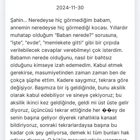
2024-11-30
Şahin... Neredeyse hiç görmediğim babam,
annemin neredeyse hiç görmediği kocası. Yıllardır
muhatap olduğum "Baban nerede?" sorusuna,
"işte", "evde", "memlekete gitti" gibi bir çırpıda
verilebilecek cevaplar verebilmeyi çok isterdim.
Babamın nerede olduğunu, nasıl bir bahtsız
olduğunu kimseye izah edemedim. Kabul etmek
gerekirse, masumiyetinden zaman zaman ben de
çokça şüphe ettim. Kadere saygımız, tekrara göre
değişiyor. Başımıza bir iş geldiğinde, bunu aksilik
olarak kabul edebiliyor ve sineye çekiyoruz; bu
aksilik ikinci kez geldiğinde, geldi mi üst üste gelir
diyoruz, üçüncüsü tekrar ettiğinde her ��ey de
senin başına geliyor diyerek rahatlıkla kanaat
bildiriyoruz, sonraki tekrarlardaysa başına bu
kadar çok şey geliyorsa, demek ki tüm bunları hak