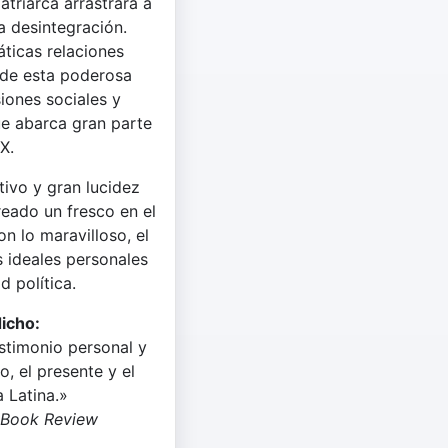
atriarca arrastrará a
a desintegración.
ticas relaciones
s de esta poderosa
iones sociales y
ue abarca gran parte
X.
ivo y gran lucidez
creado un fresco en el
n lo maravilloso, el
s ideales personales
d política.
dicho:
estimonio personal y
o, el presente y el
 Latina.»
 Book Review