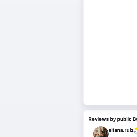
Reviews by public B
aitana.ruiz
D