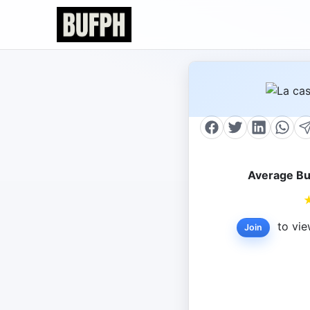
Average Bu
to vie
Join