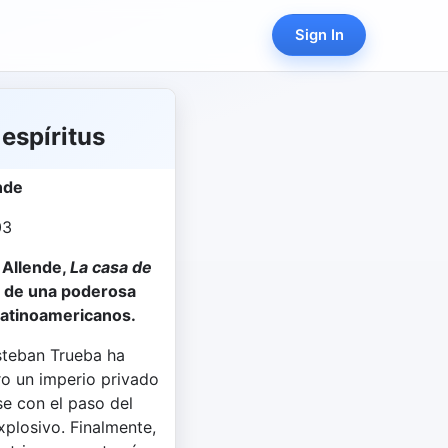
Sign In
 espíritus
nde
03
 Allende,
La casa de
a de una poderosa
 latinoamericanos.
steban Trueba ha
o un imperio privado
e con el paso del
xplosivo. Finalmente,