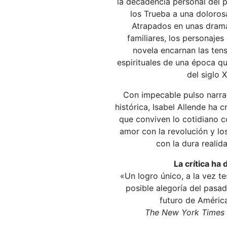
la decadencia personal del p
los Trueba a una doloros
Atrapados en unas dramá
familiares, los personaje
novela encarnan las tens
espirituales de una época q
del siglo X
Con impecable pulso narrat
histórica, Isabel Allende ha 
que conviven lo cotidiano co
amor con la revolución y lo
con la dura realida
La crítica ha 
«Un logro único, a la vez t
posible alegoría del pasad
futuro de América
The New York Times