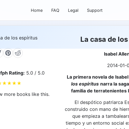
Home
FAQ
Legal
Support
La casa de los
Isabel Alle
2014-01-
fph Rating:
5.0 / 5.0
La primera novela de Isabel
★
★
★
★
★
los espíritus
narra la sag
familia de terratenientes
w more books like this.
El despótico patriarca E
construido con mano de hierr
que empieza a tambalears
tiempo y un entorno social e