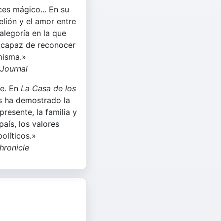
es mágico... En su
elión y el amor entre
alegoría en la que
r capaz de reconocer
misma.»
 Journal
e. En
La Casa de los
os ha demostrado la
presente, la familia y
país, los valores
políticos.»
hronicle