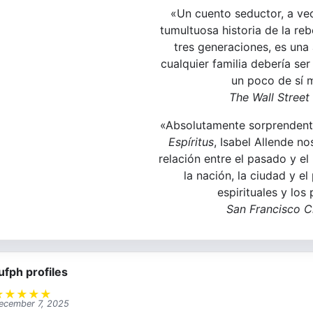
«Un cuento seductor, a vec
tumultuosa historia de la reb
tres generaciones, es una 
cualquier familia debería se
un poco de sí 
The Wall Street
«Absolutamente sorprendent
Espíritus
, Isabel Allende n
relación entre el pasado y el 
la nación, la ciudad y el 
espirituales y los 
San Francisco C
ufph profiles
★
★
★
★
★
ecember 7, 2025