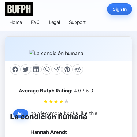
Sign In
Home
FAQ
Legal
Support
Average Bufph Rating:
4.0 / 5.0
★
★
★
★
★
to view more books like this.
Join
La condición humana
Hannah Arendt