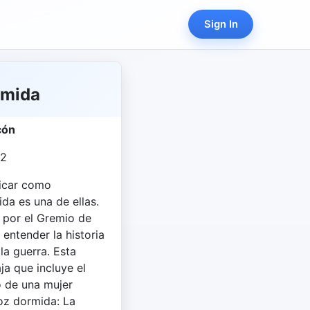
Sign In
rmida
cón
02
icar como
da es una de ellas.
 por el Gremio de
 entender la historia
la guerra. Esta
ja que incluye el
io de una mujer
oz dormida: La