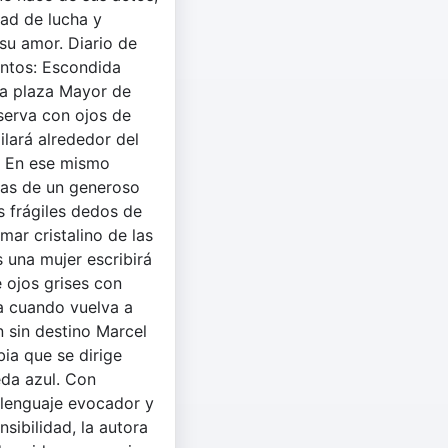
dad de lucha y
 su amor. Diario de
entos: Escondida
la plaza Mayor de
serva con ojos de
lará alrededor del
. En ese mismo
izas de un generoso
os frágiles dedos de
mar cristalino de las
 una mujer escribirá
 ojos grises con
a cuando vuelva a
n sin destino Marcel
bia que se dirige
eda azul. Con
 lenguaje evocador y
sibilidad, la autora