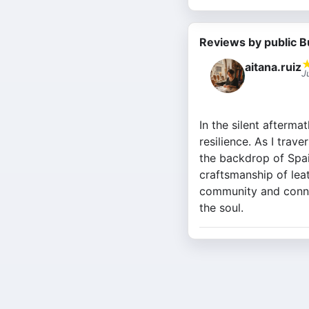
Reviews by public B
aitana.ruiz
J
In the silent afterm
resilience. As I trav
the backdrop of Spain
craftsmanship of lea
community and connec
the soul.