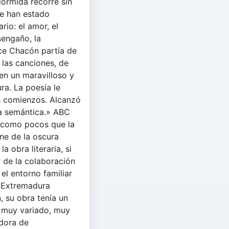
dormida recorre sin
re han estado
rio: el amor, el
esengaño, la
lce Chacón partía de
 las canciones, de
en un maravilloso y
ra. La poesía le
 comienzos. Alcanzó
za semántica.» ABC
 como pocos que la
ne de la oscura
a obra literaria, si
r de la colaboración
 el entorno familiar
e Extremadura
, su obra tenía un
a muy variado, muy
edora de