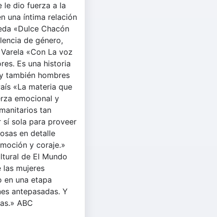
 le dio fuerza a la
en una íntima relación
lveda «Dulce Chacón
olencia de género,
a Varela «Con La voz
res. Es una historia
y también hombres
País «La materia que
uerza emocional y
umanitarios tan
 sí sola para proveer
cosas en detalle
emoción y coraje.»
ltural de El Mundo
 las mujeres
o en una etapa
nes antepasadas. Y
ias.» ABC