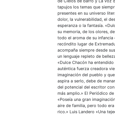
de Cielos de barro y La voz 
tapujos los temas que siemp
presentes en su universo litera
dolor, la vulnerabilidad, el d
esperanza o la fantasía. «Du
su memoria, de los olores, de
todo el aroma de su infancia 
recóndito lugar de Extremadu
acompaña siempre desde sus
un lenguaje repleto de belle
«Dulce Chacón ha entendido
auténtica fuerza creadora vie
imaginación del pueblo y que l
aspira a serlo, debe de mana
del potencial del escritor con
más amplio.» El Periódico d
«Poseía una gran imaginación
aire de familia, pero todo er
rico.» Luis Landero «Una tej