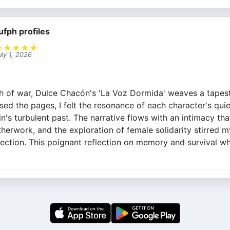
ufph profiles
★
★
★
★
★
uly 1, 2026
ath of war, Dulce Chacón's 'La Voz Dormida' weaves a tapes
ersed the pages, I felt the resonance of each character's qui
's turbulent past. The narrative flows with an intimacy tha
therwork, and the exploration of female solidarity stirred 
tion. This poignant reflection on memory and survival whi