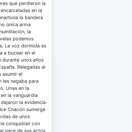
eres que perdieron la
 encarceladas en la
enarbola la bandera
omo única arma
humillación, la
novelas podemos
es. La voz dormida es
a a bucear en el
n durante unos años
 España. Relegadas al
 asumir el
n les negaba para
o. Unas en la
 en la vanguardia
 dejaron la evidencia
Dulce Chacón sumerge
 vidas de unos
le conquistan con
que nace de sus actos,