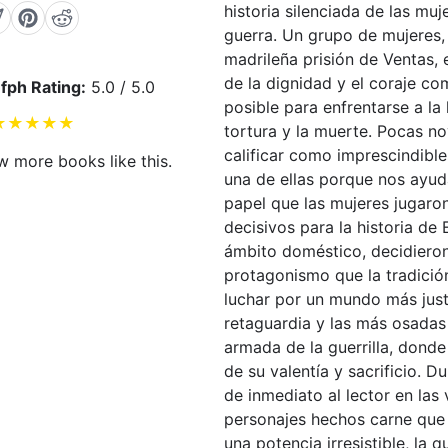
historia silenciada de las muj
guerra. Un grupo de mujeres,
madrileña prisión de Ventas, 
de la dignidad y el coraje c
fph Rating:
5.0 / 5.0
posible para enfrentarse a la 
★
★
★
★
★
tortura y la muerte. Pocas 
calificar como imprescindibl
w more books like this.
una de ellas porque nos ayud
papel que las mujeres jugaro
decisivos para la historia de
ámbito doméstico, decidieron
protagonismo que la tradició
luchar por un mundo más just
retaguardia y las más osadas
armada de la guerrilla, donde
de su valentía y sacrificio. 
de inmediato al lector en las
personajes hechos carne que 
una potencia irresistible, la 