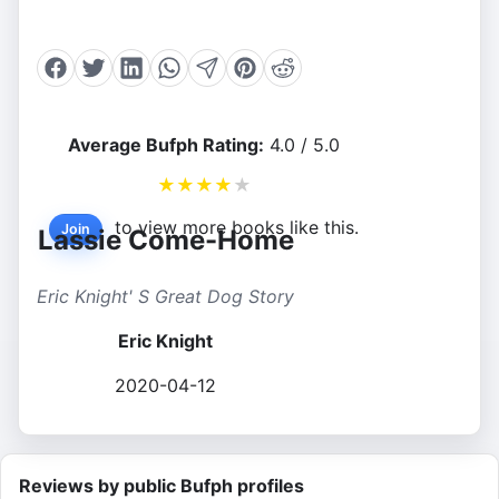
Average Bufph Rating:
4.0 / 5.0
★
★
★
★
★
to view more books like this.
Join
Lassie Come-Home
Eric Knight' S Great Dog Story
Eric Knight
2020-04-12
Reviews by public Bufph profiles