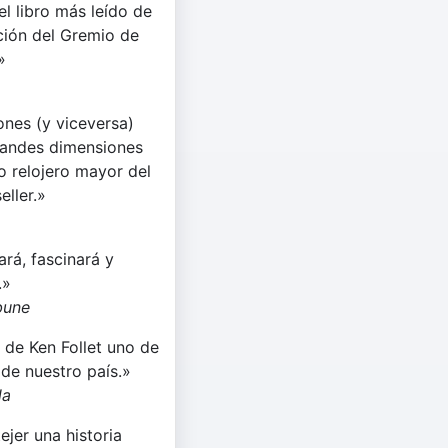
l libro más leído de
ación del Gremio de
»
iones (y viceversa)
randes dimensiones
o relojero mayor del
eller.»
ará, fascinará y
.»
bune
 de Ken Follet uno de
de nuestro país.»
la
ejer una historia