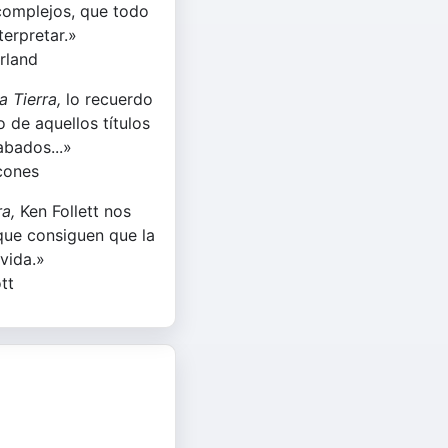
complejos, que todo
terpretar.»
rland
a Tierra,
lo recuerdo
o de aquellos títulos
bados...»
cones
ra,
Ken Follett nos
que consiguen que la
 vida.»
tt