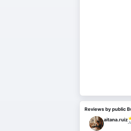
Reviews by public B
aitana.ruiz
J