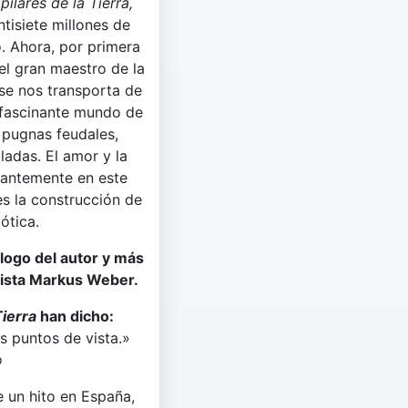
pilares de la Tierra,
tisiete millones de
. Ahora, por primera
 el gran maestro de la
se nos transporta de
 fascinante mundo de
 pugnas feudales,
ladas. El amor y la
rantemente en este
es la construcción de
ótica.
logo del autor y más
rtista Markus Weber.
Tierra
han dicho:
s puntos de vista.»
o
 un hito en España,