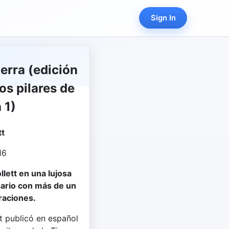
Sign In
ierra (edición
os pilares de
 1)
tt
16
lett en una lujosa
sario con más de un
raciones.
tt publicó en español