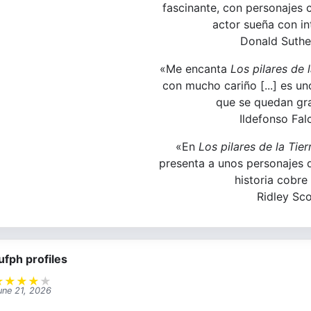
fascinante, con personajes 
actor sueña con in
Donald Suthe
«Me encanta
Los pilares de l
con mucho cariño [...] es un
que se quedan gra
Ildefonso Fal
«En
Los pilares de la Tier
presenta a unos personajes 
historia cobre
Ridley Sco
ufph profiles
★
★
★
★
★
une 21, 2026