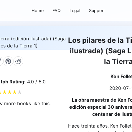
Home
FAQ
Legal
Support
Los pilares de la T
ilustrada) (Saga L
la Tierra
Ken Folle
fph Rating:
4.0 / 5.0
2020-07-
★
★
★
★
★
La obra maestra de Ken Fol
w more books like this.
edición especial 30 aniver
centenar de ilust
Hace treinta años, Ken Folle