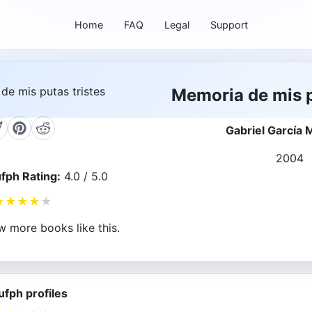
Home
FAQ
Legal
Support
Memoria de mis p
Gabriel García
2004
fph Rating:
4.0 / 5.0
★
★
★
★
★
w more books like this.
ufph profiles