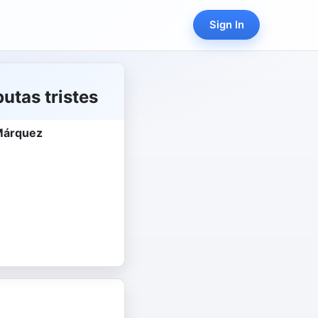
Sign In
utas tristes
 Márquez