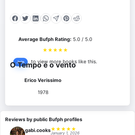
Average Bufph Rating:
5.0 / 5.0
★
★
★
★
★
to view more books like this.
Join
O Tempo e o vento
Erico Verissimo
1978
Reviews by public Bufph profiles
★
★
★
★
★
gabi.cooks
January 1, 2026