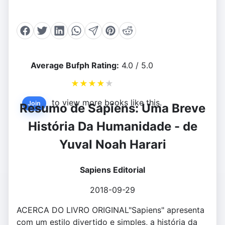
Average Bufph Rating:
4.0 / 5.0
★
★
★
★
★
to view more books like this.
Join
Resumo de Sapiens: Uma Breve
História Da Humanidade - de
Yuval Noah Harari
Sapiens Editorial
2018-09-29
ACERCA DO LIVRO ORIGINAL"Sapiens" apresenta
com um estilo divertido e simples, a história da