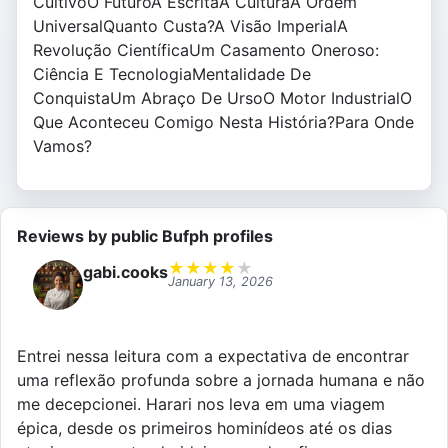
CultivoO FuturoA EscritaA CulturaA Ordem
UniversalQuanto Custa?A Visão ImperialA
Revolução CientíficaUm Casamento Oneroso:
Ciência E TecnologiaMentalidade De
ConquistaUm Abraço De UrsoO Motor IndustrialO
Que Aconteceu Comigo Nesta História?Para Onde
Vamos?
Reviews by public Bufph profiles
★
★
★
★
★
gabi.cooks
January 13, 2026
Entrei nessa leitura com a expectativa de encontrar
uma reflexão profunda sobre a jornada humana e não
me decepcionei. Harari nos leva em uma viagem
épica, desde os primeiros hominídeos até os dias