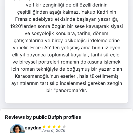
ve fikir zenginliği de dil özelliklerinin
çeşitliliğinden aşağı kalmaz. Yakup Kadri'nin
Fransız edebiyatı etkisinde başlayan yazarlığı,
1920'lerden sonra özgün bir sese kavuşarak siyasi
ve sosyolojik konulara, tarihe, dönem
çatışmalarına ve birey psikolojisi irdelemelerine
yönelir. Fecr-i Ati'den yetişmiş ama bunu izleyen
elli yıl boyunca toplumsal koşullar, tarihi süreçler
ve bireysel portreleri romanın dokusuna işlemek
için roman tekniğiyle de boğuşmuş bir yazar olan
Karaosmanoğlu'nun eserleri, hala tüketilmemiş
ayrıntılarının tartışılıp incelenmesi gereken zengin
bir "panoroma"dır.
Reviews by public Bufph profiles
★
★
★
★
★
eaydan
June 6, 2026