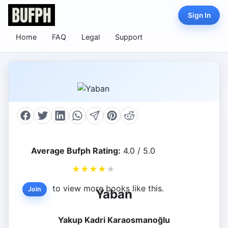
Sign In
Home
FAQ
Legal
Support
Average Bufph Rating:
4.0 / 5.0
★
★
★
★
★
to view more books like this.
Join
Yaban
Yakup Kadri Karaosmanoğlu