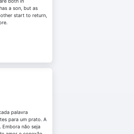
 are both in
has a son, but as
other start to return,
ore.
cada palavra
tes para um prato. A
e. Embora não seja
 de amor e conexão