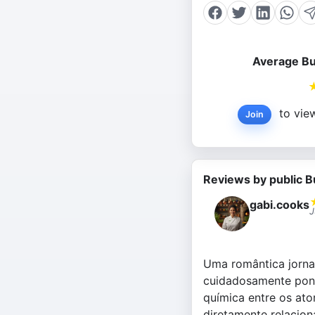
Average Bu
to view
Join
Reviews by public B
gabi.cooks
J
Uma romântica jornad
cuidadosamente pond
química entre os ato
diretamente relacio