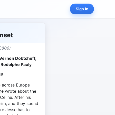
Sign In
nset
3806)
 Vernon Dobtcheff,
 Rodolphe Pauly
16
ls across Europe
he wrote about the
Celine. After his
 him, and they spend
ore Jesse has to