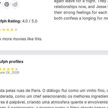
again leave for a flight. They
relationships now, and Jesse 
their strong feelings for each 
both confess a longing for m
fph Rating:
4.0 / 5.0
★
★
★
★
★
 more movies like this.
ufph profiles
★
★
★
★
★
une 26, 2026
a pelas ruas de Paris. O diálogo flui como um vinho fino, 
erada, como um chef selecionando os melhores ingredien
res é palpável, criando uma atmosfera quente e envolvent
nado à gastronomia, a maneira como o filme aborda temas