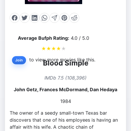
Average Bufph Rating:
4.0 / 5.0
★
★
★
★
★
to view more movies like this.
Join
Blood Simple
IMDb 7.5 (108,396)
John Getz, Frances McDormand, Dan Hedaya
1984
The owner of a seedy small-town Texas bar
discovers that one of his employees is having an
affair with his wife. A chaotic chain of