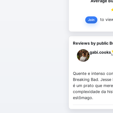
Average Bu
to view
Join
Reviews by public B
gabi.cooks
M
Quente e intenso co
Breaking Bad. Jesse
é um prato que mere
complexidade da his
estômago.