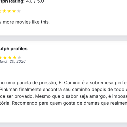
fph Rating:
4.0 / 5.0
★
★
★
★
★
 more movies like this.
ufph profiles
★
★
★
★
★
arch 20, 2026
mo uma panela de pressão, El Camino é a sobremesa perfei
 Pinkman finalmente encontra seu caminho depois de todo 
ce ser provado. Mesmo que o sabor seja amargo, é impossí
tória. Recomendo para quem gosta de dramas que realmen