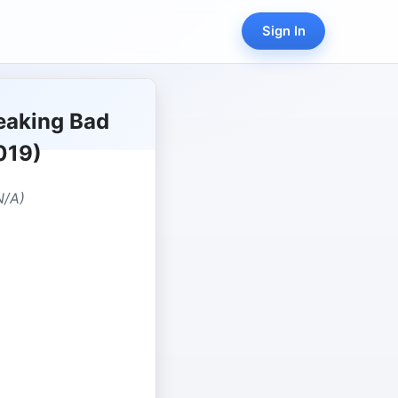
Sign In
eaking Bad
019)
N/A)