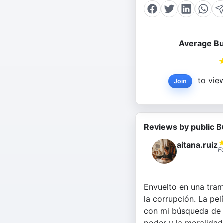
Average Bu
to view
Join
Reviews by public B
aitana.ruiz
F
Envuelto en una trama
la corrupción. La pel
con mi búsqueda de h
poder y la moralidad,