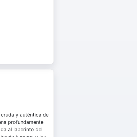
n cruda y auténtica de
suena profundamente
da al laberinto del
iliencia humana y las