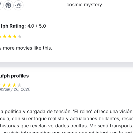
cosmic mystery.
fph Rating:
4.0 / 5.0
★
★
★
★
★
 more movies like this.
ufph profiles
★
★
★
★
★
ebruary 26, 2026
 política y cargada de tensión, 'El reino' ofrece una visió
ícula, con su enfoque realista y actuaciones brillantes, re
istorias que revelan verdades ocultas. Me sentí transporta
 un viaje introspectivo que resonó con mi interés en la res