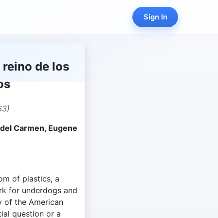
Sign In
l reino de los
os
63)
 del Carmen, Eugene
om of plastics, a
rk for underdogs and
ty of the American
ial question or a