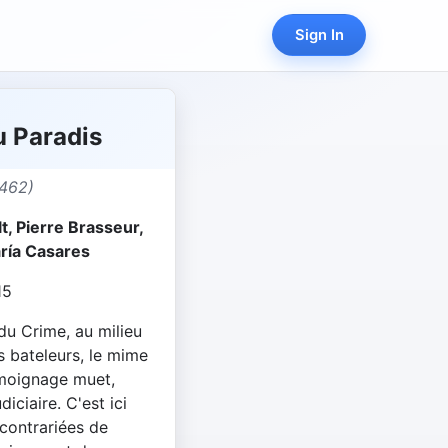
Sign In
u Paradis
462)
t, Pierre Brasseur,
ría Casares
15
 du Crime, au milieu
s bateleurs, le mime
émoignage muet,
iciaire. C'est ici
contrariées de