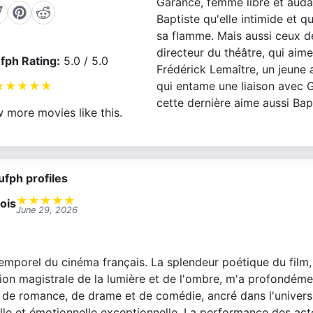
Garance, femme libre et auda
Baptiste qu'elle intimide et qu
sa flamme. Mais aussi ceux de 
directeur du théâtre, qui aime
fph Rating:
5.0 / 5.0
Frédérick Lemaître, un jeune 
qui entame une liaison avec 
★
★
★
★
★
cette dernière aime aussi Bapt
 more movies like this.
ufph profiles
★
★
★
★
★
ois
June 29, 2026
emporel du cinéma français. La splendeur poétique du film,
ation magistrale de la lumière et de l'ombre, m'a profondém
e romance, de drame et de comédie, ancré dans l'univers 
lle et émotionnelle exceptionnelle. La performance des act