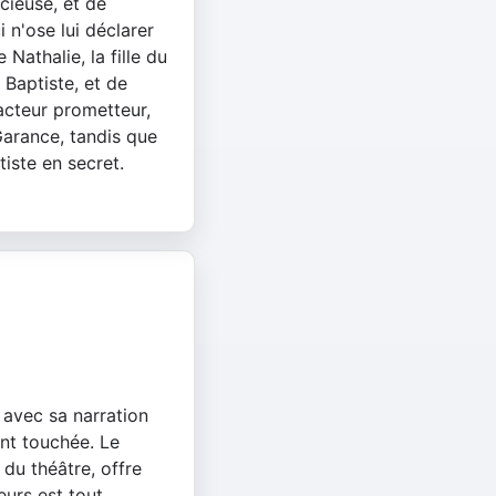
cieuse, et de
i n'ose lui déclarer
Nathalie, la fille du
 Baptiste, et de
acteur prometteur,
Garance, tandis que
iste en secret.
 avec sa narration
ent touchée. Le
du théâtre, offre
eurs est tout