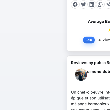
Average Bu
to view
Join
Reviews by public B
simone.dub
Un chef-d'oeuvre int
épique et son utilis
mélange harmonieux d
une expérience visue