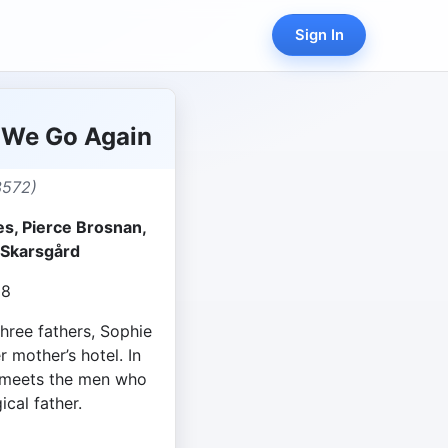
Sign In
 We Go Again
3572)
es, Pierce Brosnan,
n Skarsgård
18
three fathers, Sophie
 mother’s hotel. In
 meets the men who
cal father.