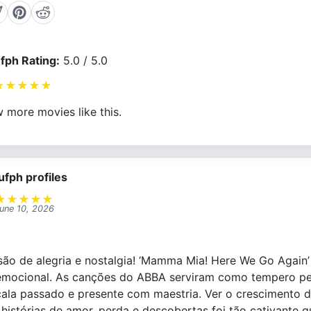
fph Rating:
5.0 / 5.0
★
★
★
★
★
 more movies like this.
ufph profiles
★
★
★
★
★
une 10, 2026
são de alegria e nostalgia! ‘Mamma Mia! Here We Go Again
emocional. As canções do ABBA serviram como tempero per
rcala passado e presente com maestria. Ver o crescimento
histórias de amor, perda e descobertas foi tão cativante 