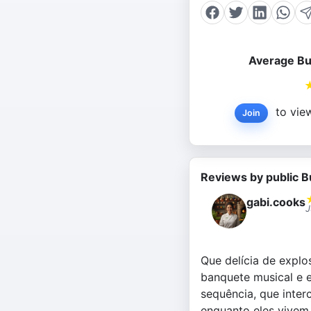
Average Bu
to view
Join
Reviews by public B
gabi.cooks
J
Que delícia de explo
banquete musical e 
sequência, que inte
enquanto eles vivem 