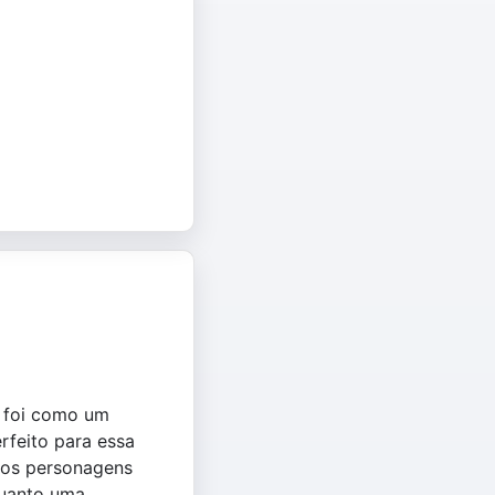
’ foi como um
feito para essa
 dos personagens
quanto uma