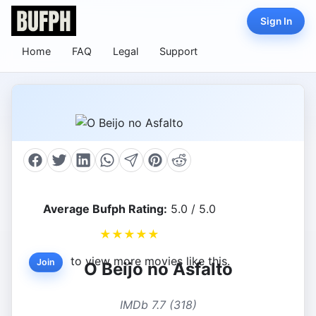
Sign In
Home
FAQ
Legal
Support
Average Bufph Rating:
5.0 / 5.0
★
★
★
★
★
to view more movies like this.
Join
O Beijo no Asfalto
IMDb 7.7 (318)