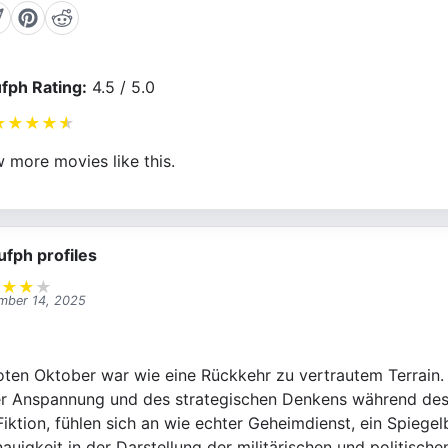
fph Rating:
4.5 / 5.0
★
★
★
★
★
 more movies like this.
ufph profiles
★
★
★
★
mber 14, 2025
ten Oktober war wie eine Rückkehr zu vertrautem Terrain. De
er Anspannung und des strategischen Denkens während des 
iktion, fühlen sich an wie echter Geheimdienst, ein Spiegel
uigkeit in der Darstellung der militärischen und politische