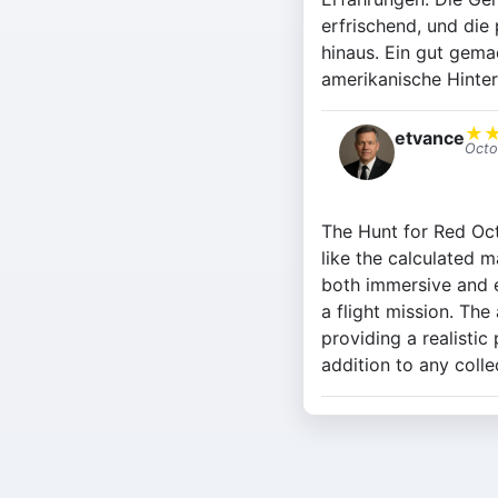
erfrischend, und die
hinaus. Ein gut gem
amerikanische Hinter
★
etvance
Octo
The Hunt for Red Oct
like the calculated m
both immersive and e
a flight mission. The
providing a realisti
addition to any collec