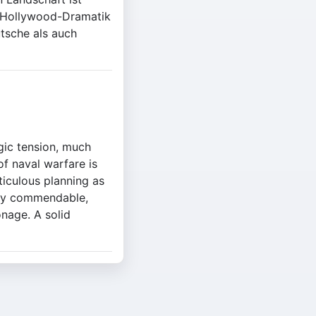
e Hollywood-Dramatik
tsche als auch
gic tension, much
of naval warfare is
ticulous planning as
arly commendable,
onage. A solid