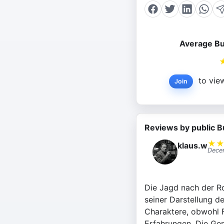
Average Bu
to view
Join
Reviews by public B
★
klaus.w
Dece
Die Jagd nach der Ro
seiner Darstellung d
Charaktere, obwohl F
Erfahrungen. Die Gena