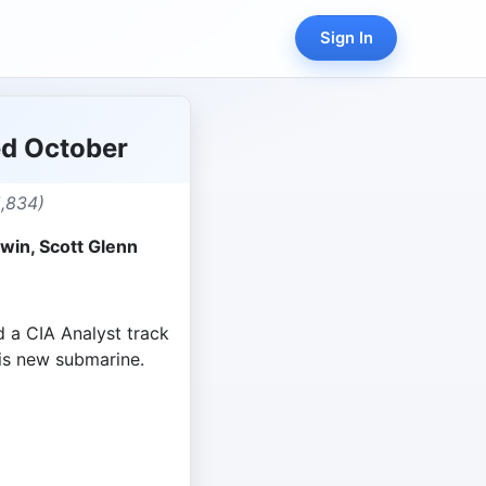
Sign In
ed October
5,834)
win, Scott Glenn
 a CIA Analyst track
is new submarine.