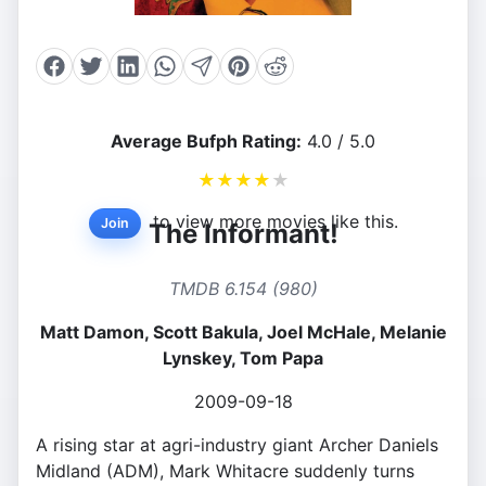
Average Bufph Rating:
4.0 / 5.0
★
★
★
★
★
to view more movies like this.
Join
The Informant!
TMDB 6.154 (980)
Matt Damon, Scott Bakula, Joel McHale, Melanie
Lynskey, Tom Papa
2009-09-18
A rising star at agri-industry giant Archer Daniels
Midland (ADM), Mark Whitacre suddenly turns